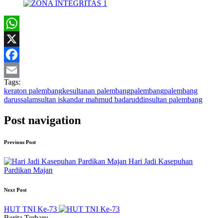
WhatsApp
X
Facebook
Tags:
Email
keraton palembang
kesultanan palembang
palembang
palembang
darussalam
sultan iskandar mahmud badaruddin
sultan palembang
Post navigation
Previous Post
Hari Jadi Kasepuhan
Pardikan Majan
Next Post
HUT TNI Ke-73
Berita Terbaru