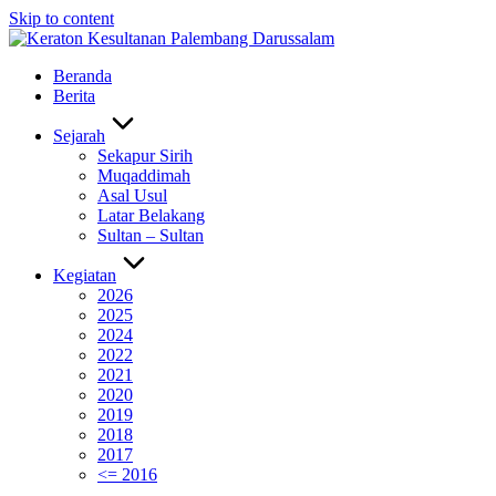
Skip to content
Beranda
Berita
Sejarah
Sekapur Sirih
Muqaddimah
Asal Usul
Latar Belakang
Sultan – Sultan
Kegiatan
2026
2025
2024
2022
2021
2020
2019
2018
2017
<= 2016