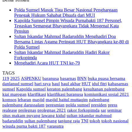
Polda Sumsel Masuk Tiga Besar Nasional Penghargaan
Penegak Hukum Sahabat Dhuafa dari MUI
Kapolda Sumsel Pimpin Wisuda Purnabakti 187 Personel,
Tegaskan Semangat Bhayangkara Tidak Mengenal Kata
Pensiun
Sultan Iskandar Mahmud Badaruddin Menghadiri Doa
Bersama Lintas Agama Peringati HUT Bhayangkara ke-80 di
Polda Sumsel
Sultan Iskandar Mahmud Badaruddin Hadiri Rakor
Forkopimda
Menghadiri Acara HUT TNI ke-79
TAGS
119
2025
ASPENKU
baranusa
basarnas
BNN
buka puasa bersama
danlanud sumsel
hari raya
haul
haul akbar
HUT
idul fitri
kabasarnas
sumsel
Kapolda sumsel
keraton palembang
kesultanan palembang
kiai marogan
klarifikasi
klarifikasi baranusa
komiunikasi sosial 2021
komsos
lebaran
masjid
masjid baitul muttaqim
palembang
palembang darussalam
peresmian
polda sumsel
presiden
press
realease
prolegnas
prolegnas 2021
rakor forkopimda
sar
seminar
situs makam puyang lawang kidul
sultan iskandar mahmud
badaruddin
sultan palembang
tanjung raja
TNI
tokoh
tokoh nasional
wisuda purna bakti 187
yarasutra