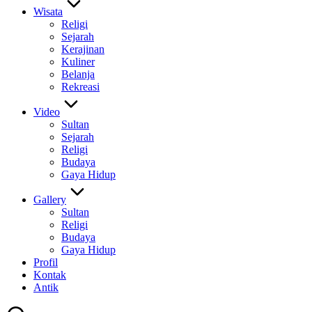
Wisata
Religi
Sejarah
Kerajinan
Kuliner
Belanja
Rekreasi
Video
Sultan
Sejarah
Religi
Budaya
Gaya Hidup
Gallery
Sultan
Religi
Budaya
Gaya Hidup
Profil
Kontak
Antik