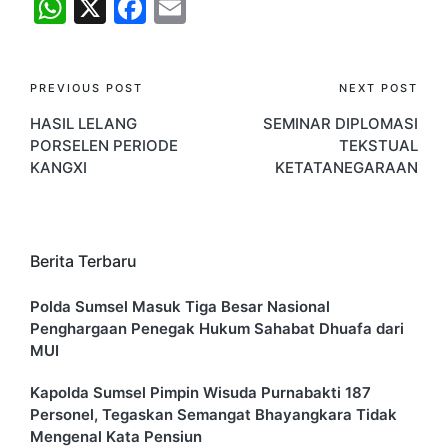
W
X
F
E
h
a
m
at
c
ai
PREVIOUS POST
NEXT POST
s
e
l
HASIL LELANG
SEMINAR DIPLOMASI
A
b
PORSELEN PERIODE
TEKSTUAL
p
o
KANGXI
KETATANEGARAAN
p
o
k
Berita Terbaru
Polda Sumsel Masuk Tiga Besar Nasional
Penghargaan Penegak Hukum Sahabat Dhuafa dari
MUI
Kapolda Sumsel Pimpin Wisuda Purnabakti 187
Personel, Tegaskan Semangat Bhayangkara Tidak
Mengenal Kata Pensiun