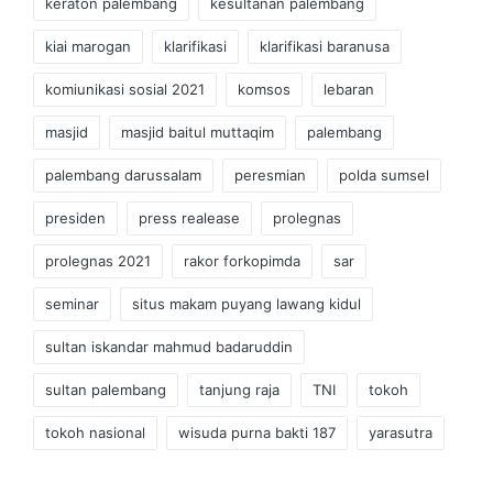
keraton palembang
kesultanan palembang
kiai marogan
klarifikasi
klarifikasi baranusa
komiunikasi sosial 2021
komsos
lebaran
masjid
masjid baitul muttaqim
palembang
palembang darussalam
peresmian
polda sumsel
presiden
press realease
prolegnas
prolegnas 2021
rakor forkopimda
sar
seminar
situs makam puyang lawang kidul
sultan iskandar mahmud badaruddin
sultan palembang
tanjung raja
TNI
tokoh
tokoh nasional
wisuda purna bakti 187
yarasutra