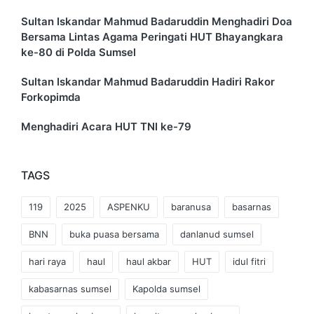
Sultan Iskandar Mahmud Badaruddin Menghadiri Doa
Bersama Lintas Agama Peringati HUT Bhayangkara
ke-80 di Polda Sumsel
Sultan Iskandar Mahmud Badaruddin Hadiri Rakor
Forkopimda
Menghadiri Acara HUT TNI ke-79
TAGS
119
2025
ASPENKU
baranusa
basarnas
BNN
buka puasa bersama
danlanud sumsel
hari raya
haul
haul akbar
HUT
idul fitri
kabasarnas sumsel
Kapolda sumsel